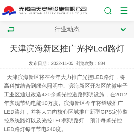
行业动态
天津滨海新区推广光控Led路灯
发布日期：2022-11-09
浏览次数：
894
天津滨海新区将在今年大力推广光控
LED
路灯，将
高科技结合到绿色照明中。滨海新区开发区的微电子
工业区通过改造
420
余盏光控道路照明设施，在
2012
年实现节约电能
10
万度。滨海新区今年将继续推广
LED
路灯，并将大力向核心区域推广新型
GPS
定位监
控系统路灯以及光控
LED
照明路灯，预计每盏光控
LED
路灯每年节电
240
度。